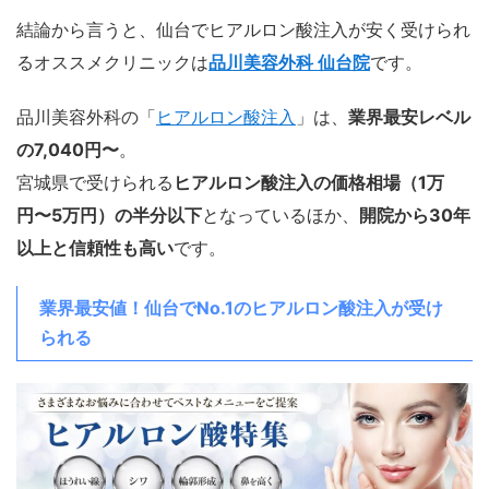
結論から言うと、仙台でヒアルロン酸注入が安く受けられ
るオススメクリニックは
品川美容外科 仙台院
です。
品川美容外科の「
ヒアルロン酸注入
」は、
業界最安レベル
の7,040円〜
。
宮城県で受けられる
ヒアルロン酸注入の価格相場（1万
円〜5万円）の半分以下
となっているほか、
開院から30年
以上と信頼性も高い
です。
業界最安値！仙台でNo.1のヒアルロン酸注入が受け
られる