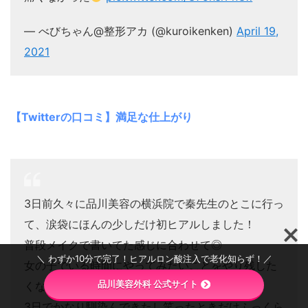
— べびちゃん@整形アカ (@kuroikenken)
April 19,
2021
【Twitterの口コミ】満足な仕上がり
3日前久々に品川美容の横浜院で秦先生のとこに行っ
て、涙袋にほんの少しだけ初ヒアルしました！
普段メイクで書いてた感じに合わせて◎
＼ わずか10分で完了！ヒアルロン酸注入で老化知らず！／
女の子でいる時間にやってみたいことをやり残した
品川美容外科 公式サイト
くないからしてみた！
3日でかなり馴染んできたし笑ったときだけふっくら