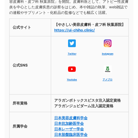
容皮膚科・皮フ科 秋葉原院」を開院。皮膚科医として、アトピー性皮膚
炎を中心とした皮膚疾患の診察をはじめ、本や雑誌の執筆、web雑誌で
の連載やサプリメント・化粧品の監修などでも幅広く活躍。
【やさしい美容皮膚科・皮フ科 秋葉原院】
公式サイト
https://ui-chiho.clinic/
Twitter
Instagram
公式SNS
Youtube
アメブロ
アラガンボトックスビスタ注入認定資格
所有資格
アラガンジュビダーム注入認定資格
日本美容皮膚科学会
日本抗加齢医学会
所属学会
日本レーザー学会
日本胎盤臨床医学会