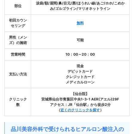
涙袋/額/眉間/鼻/目元/唇/ほうれい線/あご/ホホ/こめか
部位
み/ゴルゴライン/マリオネットライン
初回カウン
無料
セリング
男性（メン
可能
ズ）の施術
営業時間
10：00～20：00
現金
デビットカード
支払い方法
クレジットカード
メディカルローン
【仙台院】
クリニック
宮城県仙台市青葉区中央1-3-1 AER(アエル)29F
数
アクセス：JR「仙台駅」から徒歩2分
（
近くのクリニックを探す
）
品川美容外科で受けられるヒアルロン酸注入の