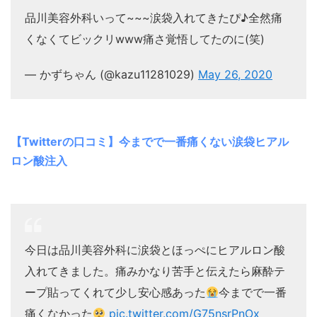
品川美容外科いって~~~涙袋入れてきたぴ♪全然痛
くなくてビックリwww痛さ覚悟してたのに(笑)
— かずちゃん (@kazu11281029)
May 26, 2020
【Twitterの口コミ】今までで一番痛くない涙袋ヒアル
ロン酸注入
今日は品川美容外科に涙袋とほっぺにヒアルロン酸
入れてきました。痛みかなり苦手と伝えたら麻酔テ
ープ貼ってくれて少し安心感あった
今までで一番
痛くなかった
pic.twitter.com/G75nsrPnOx