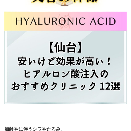
加齢や
に伴うシワやたるみ。