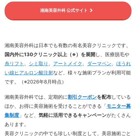
湘南美容外科 公式サイト
湘南美容外科は日本でも有数の有名美容クリニックです。
国内外に130クリニック以上（※）を展開
し、医療脱毛や
糸リフト
、
シミ取り
、
アートメイク
、
ダーマペン
、
ほうれ
い線ヒアルロン酸注射
など、様々な施術プランが利用可能
です。（※2026年8月時点）
湘南美容外科では、定期的に
割引クーポン
を配布
している
ほか、お得に美容施術を受けることができる「
モニター募
集制度
」など、
気軽に活用できるキャンペーン
がたくさん
あります。
美容クリニックの中でも珍しい制度として、美容施術ごと