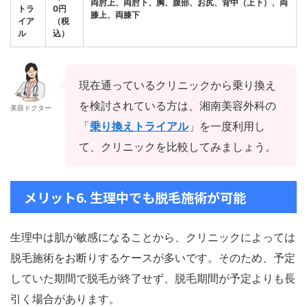
両肘上、両肘下、胸、腹部
、お尻、背中（上下）
、両
トラ
0円
膝上、両膝下
イア
（税
ル
込）
現在通っているクリニックから乗り換え
を検討されている方は、湘南美容外科の
美容ドクター
「
乗り換えトライアル
」を一度利用し
て、クリニックを比較してみましょう。
メリット6. 生理中でも脱毛施術が可能
生理中は肌が敏感になることから、クリニックによっては
脱毛施術を
お断りするケースが多いです。そのため、予定
していた期間で脱毛が終了せず、脱毛期間が予定よりも長
引く場合があります。