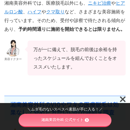
湘南美容外科では、医療脱毛以外にも、
ニキビ治療
や
ヒア
ルロン酸
、
ハイフ
や
クマ取り
など、さまざまな美容施術を
行っています。
そのため、受付や診察で待たされる傾向が
あり、
予約時間通りに施術を開始できるとは限りません。
万が一に備えて、脱毛の前後は余裕を持
ったスケジュールを組んでおくことをオ
美容ドクター
ススメいたします。
湘南美容外科のVIOやワキの医療脱毛は効
＼ムダ毛のないスベスベ素肌が手に入る！／
果なし？やめた方がいいのか評判を調査
湘南美容外科 公式サイト