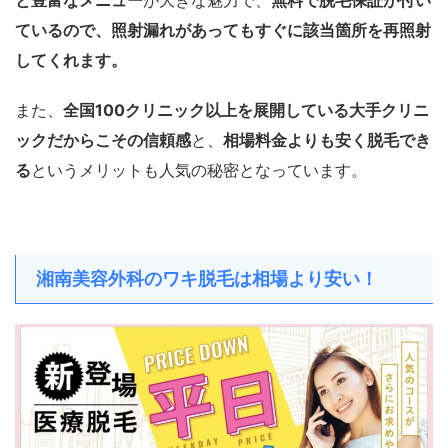
と豊富なメニュー
が大きな魅力で、
無料で脱毛保証が付い
ているので、照射漏れがあってもすぐに該当箇所を再照射
してくれます。
また、
全国100クリニック以上を展開している大手クリニ
ックだからこその信頼感
と、
相場料金よりも安く脱毛でき
る
というメリットも人気の秘密となっています。
湘南美容外科のワキ脱毛は相場より安い！