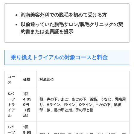
湘南美容外科での脱毛を初めて受ける方
以前通っていた脱毛サロン/脱毛クリニックの契
約書または会員証を提示
乗り換えトライアルの対象コースと料金
コー
価格
対象部位
ス
Sパ
1回
ーツ
4,05
額、鼻の下、あご、あごの下
、首筋、うなじ、乳輪周
トラ
0円
り、Vライン
、Iライン、Oライン、へその下
、鼠蹊
イア
（税
部、膝、足の甲と指、手の甲と
指
ル
込）
Lパ
1回
ーツ
9,98