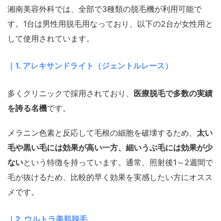
湘南美容外科では、全部で3種類の脱毛機が利用可能で
す。1台は男性用脱毛用なっており、以下の2台が女性用と
して使用されています。
｜1. アレキサンドライト（ジェントルレース）
多くクリニックで採用されており、
医療脱毛で多数の実績
を誇る名機
です。
メラニン色素と反応して毛根の細胞を破壊するため、
太い
毛や黒い毛には効果が高い
一方、細いうぶ毛には効果が少
ない
という特徴を持っています。通常、
照射後1～2週間で
毛が抜けるため、比較的早く効果を実感したい方にオスス
メです。
｜
2. ウルトラ美肌脱毛